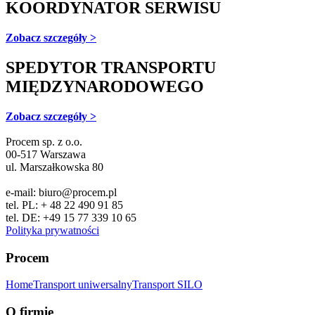
KOORDYNATOR SERWISU
Zobacz szczegóły >
SPEDYTOR TRANSPORTU
MIĘDZYNARODOWEGO
Zobacz szczegóły >
Procem sp. z o.o.
00-517 Warszawa
ul. Marszałkowska 80
e-mail: biuro@procem.pl
tel. PL: + 48 22 490 91 85
tel. DE: +49 15 77 339 10 65
Polityka prywatności
Procem
Home
Transport uniwersalny
Transport SILO
O firmie