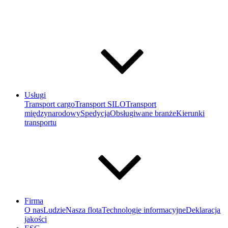
Usługi
Transport cargo
Transport SILO
Transport
międzynarodowy
Spedycja
Obsługiwane branże
Kierunki
transportu
Firma
O nas
Ludzie
Nasza flota
Technologie informacyjne
Deklaracja
jakości