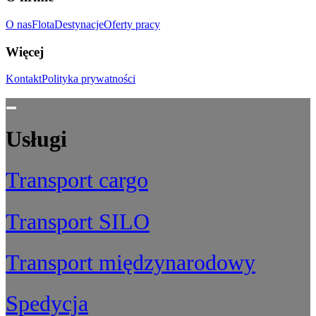
O nas
Flota
Destynacje
Oferty pracy
Więcej
Kontakt
Polityka prywatności
Usługi
Transport cargo
Transport SILO
Transport międzynarodowy
Spedycja